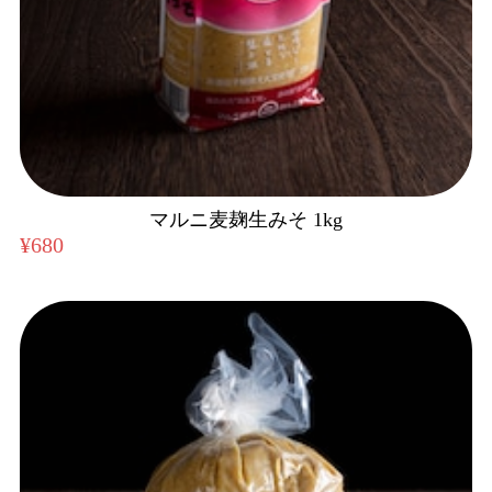
マルニ麦麹生みそ 1kg
¥680