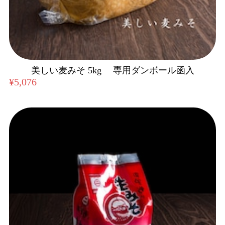
美しい麦みそ 5kg 専用ダンボール函入
¥5,076