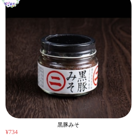
黒豚みそ
¥734