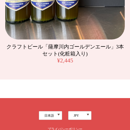
黒豚みそ
2020/10/24
黒豚みそ
2020/07/14
クラフトビール「薩摩川内ゴールデンエール」3本
セット(化粧箱入り)
ふるさとのお袋の味です。最高❗️
¥2,445
マルニ麦麹生みそ 1kg
2020/07/14
マルニ麦 赤みそ 1kg
2019/11/27
我が家は主人が大の赤味噌好きです。ここの味噌にしてから
プライバシーポリシー