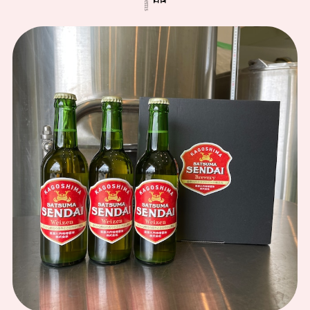
マルニ麦みそ 3kg
2025/11/30
少し甘めの田舎味噌で、実家に帰ると必ず買って帰ります。
マルニ麦麹生みそ 3kg
2025/07/01
美味しいお味噌ありがとうございます。
マルニ麦麹生みそ 3kg
2025/04/02
マルニ こいくち醤油「甘露」 1L
2025/03/01