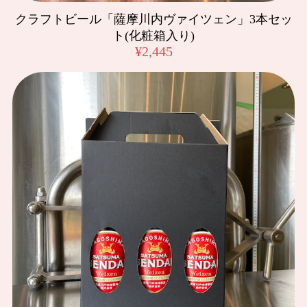
クラフトビール「薩摩川内ヴァイツェン」3本セッ
早い、対応ありがとうございます。 いつも、マルニ醤油楽し
みにしています。
ト(化粧箱入り)
¥2,445
クラフトビール「薩摩川内ヴァイツェン」3本セット(化粧箱入り)
2025/02/01
ゴールデンエールを頼んでいたのですが、残念ながら売り切
れてしまい。。ヴァイツェンに変更して頂きました。変更も
快くお受けくださり発送まで迅速に対応頂きました。まだ飲
めていないのですが、味噌屋さんで作っているビールという
ことで、飲むのがとても楽しみです🍺ありがとうございまし
た！！
マルニ麦麹生みそ 3kg
2025/01/16
注文発注発送、早くて助かります! 我が家は、毎朝ほぼお味