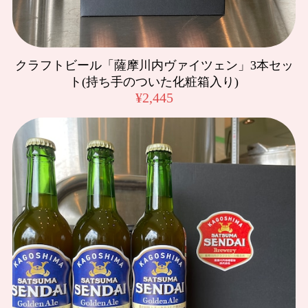
噌汁なので、お味噌が美味しいって素晴らしいことなんで
す。 ありがとうございます😊
クラフトビール「薩摩川内ヴァイツェン」3本セッ
マルニ麦麹生みそ 3kg
ト(持ち手のついた化粧箱入り)
2024/05/21
¥2,445
マルニ こいくち醤油「紫折鶴」 1.8L
2024/02/25
美しい麦みそ 500g
2020/10/24
豚みそふりかけ
2020/10/24