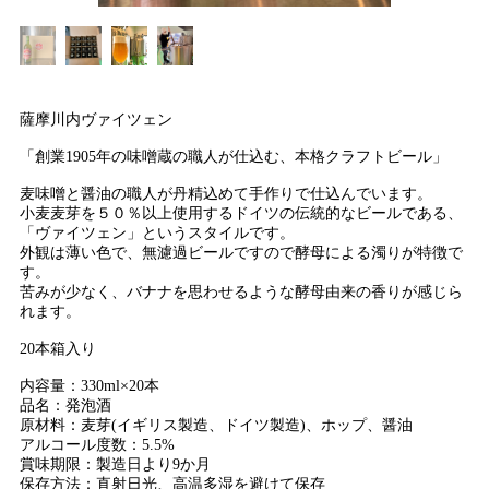
薩摩川内ヴァイツェン
「創業1905年の味噌蔵の職人が仕込む、本格クラフトビール」
麦味噌と醤油の職人が丹精込めて手作りで仕込んでいます。
小麦麦芽を５０％以上使用するドイツの伝統的なビールである、
「ヴァイツェン」というスタイルです。
外観は薄い色で、無濾過ビールですので酵母による濁りが特徴で
す。
苦みが少なく、バナナを思わせるような酵母由来の香りが感じら
れます。
20本箱入り
内容量：330ml×20本
品名：発泡酒
原材料：麦芽(イギリス製造、ドイツ製造)、ホップ、醤油
アルコール度数：5.5%
賞味期限：製造日より9か月
保存方法：直射日光、高温多湿を避けて保存