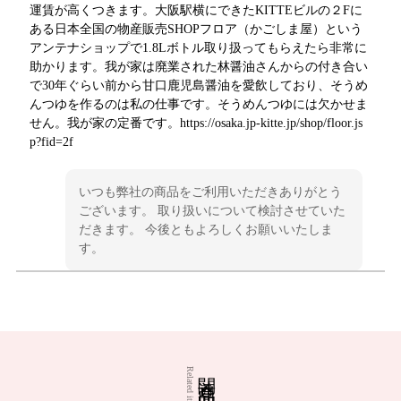
運賃が高くつきます。大阪駅横にできたKITTEビルの２Fに
ある日本全国の物産販売SHOPフロア（かごしま屋）という
アンテナショップで1.8Lボトル取り扱ってもらえたら非常に
助かります。我が家は廃業された林醤油さんからの付き合い
で30年ぐらい前から甘口鹿児島醤油を愛飲しており、そうめ
んつゆを作るのは私の仕事です。そうめんつゆには欠かせま
せん。我が家の定番です。https://osaka.jp-kitte.jp/shop/floor.js
p?fid=2f
いつも弊社の商品をご利用いただきありがとう
ございます。 取り扱いについて検討させていた
だきます。 今後ともよろしくお願いいたしま
す。
マルニ麦麹生みそ 3kg
2026/05/04
関連商品
Related items
美味しいです。