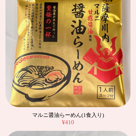
2025/02/01
ゴールデンエールを頼んでいたのですが、残念ながら売り切
れてしまい。。ヴァイツェンに変更して頂きました。変更も
快くお受けくださり発送まで迅速に対応頂きました。まだ飲
めていないのですが、味噌屋さんで作っているビールという
ことで、飲むのがとても楽しみです🍺ありがとうございまし
た！！
マルニ麦麹生みそ 3kg
2025/01/16
注文発注発送、早くて助かります! 我が家は、毎朝ほぼお味
噌汁なので、お味噌が美味しいって素晴らしいことなんで
す。 ありがとうございます😊
マルニ醤油らーめん(1食入り)
¥410
マルニ麦麹生みそ 3kg
2024/05/21