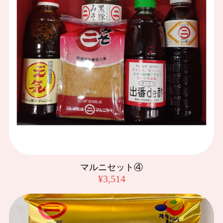
マルニ麦麹生みそ 3kg
2025/07/01
美味しいお味噌ありがとうございます。
マルニ麦麹生みそ 3kg
2025/04/02
マルニ こいくち醤油「甘露」 1L
2025/03/01
マルニセット④
早い、対応ありがとうございます。 いつも、マルニ醤油楽し
みにしています。
¥3,514
クラフトビール「薩摩川内ヴァイツェン」3本セット(化粧箱入り)