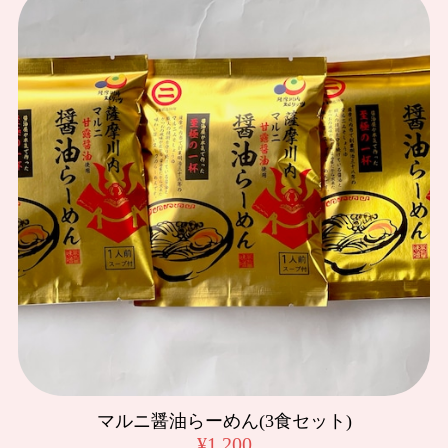
マルニ こいくち醤油「紫折鶴」 1.8L
2024/02/25
美しい麦みそ 500g
2020/10/24
豚みそふりかけ
2020/10/24
黒豚みそ
2020/10/24
マルニ醤油らーめん(3食セット)
黒豚みそ
¥1,200