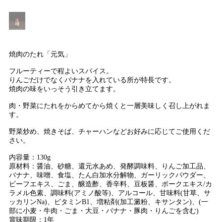
焼肉のたれ「元気」
フルーティーで程よいスパイス。
りんごだけでなくバナナを入れている所が特長です。
焼肉の味をいっそう引き立てます。
肉・野菜にたれをからめてから焼くと一層美味しく召し上がれま
す。
野菜炒め、焼きそば、チャーハンなどお好みに応じてご使用くだ
さい。
内容量：130g
原材料：醤油、砂糖、還元水あめ、発酵調味料、りんご加工品、
バナナ、味噌、食塩、たん白加水分解物、ガーリックパウダー、
ビーフエキス、ごま、醸造酢、香辛料、豆板醤、ポークエキス/カ
ラメル色素、調味料(アミノ酸等)、アルコール、甘味料(甘草、サ
ッカリンNa)、ビタミンB1、増粘剤(加工澱粉、キサンタン)、(一
部に小麦・牛肉・ごま・大豆・バナナ・豚肉・りんごを含む)
賞味期限：1年