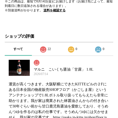
※この商品は、最短で8月14日(金)にお届けします（お届け先によって、最短
到着日に数日追加される場合があります）。
※別途送料がかかります。
送料を確認する
ショップの評価
すべて
22
0
0
マルニ こいくち醤油「甘露」 1.8L
2026/07/14
運賃が高くつきます。大阪駅横にできたKITTEビルの２Fに
ある日本全国の物産販売SHOPフロア（かごしま屋）という
アンテナショップで1.8Lボトル取り扱ってもらえたら非常に
助かります。我が家は廃業された林醤油さんからの付き合い
で30年ぐらい前から甘口鹿児島醤油を愛飲しており、そうめ
んつゆを作るのは私の仕事です。そうめんつゆには欠かせま
せん。我が家の定番です。https://osaka.jp-kitte.jp/shop/floor.js