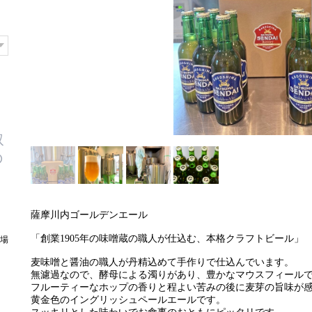
取
の
て
薩摩川内ゴールデンエール
「創業1905年の味噌蔵の職人が仕込む、本格クラフトビール」
場
麦味噌と醤油の職人が丹精込めて手作りで仕込んでいます。
無濾過なので、酵母による濁りがあり、豊かなマウスフィール
フルーティーなホップの香りと程よい苦みの後に麦芽の旨味が
黄金色のイングリッシュペールエールです。