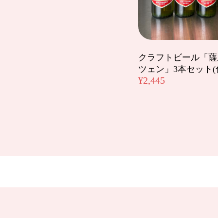
クラフトビール「薩摩川内ヴ
2025/02/01
クラフトビール「薩
ツェン」3本セット(
ゴールデンエールを頼んでいたのですが、
¥2,445
応頂きました。まだ飲めていないのですが、
マルニ麦麹生みそ 3kg
2025/01/16
注文発注発送、早くて助かります! 我が家
マルニ麦麹生みそ 3kg
2024/05/21