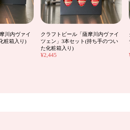
ァイツェン」3本セット(化粧箱入り)
摩川内ヴァイ
クラフトビール「薩摩川内ヴァイ
化粧箱入り)
ツェン」3本セット(持ち手のつい
残念ながら売り切れてしまい。。ヴァイツェンに変更して頂きました。
た化粧箱入り)
味噌屋さんで作っているビールということで、飲むのがとても楽しみで
¥2,445
は、毎朝ほぼお味噌汁なので、お味噌が美味しいって素晴らしいことなんで