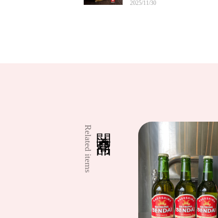
2025/11/30
少し甘めの田舎味噌で、実家に帰ると必ず
マルニ麦麹生みそ 3kg
2025/07/01
美味しいお味噌ありがとうございます。
関連商品
Related items
マルニ麦麹生みそ 3kg
2025/04/02
マルニ こいくち醤油「甘露」
2025/03/01
早い、対応ありがとうございます。 いつも