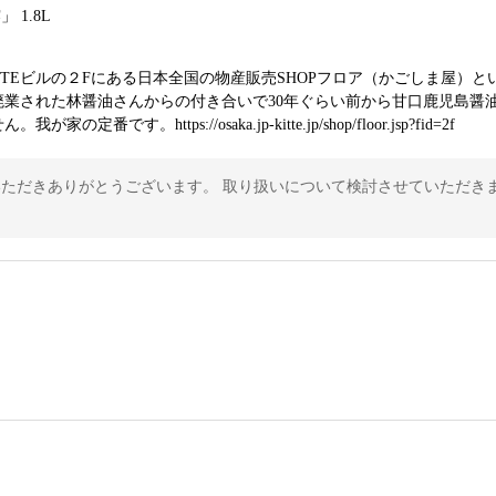
1.8L
TEビルの２Fにある日本全国の物産販売SHOPフロア（かごしま屋）とい
廃業された林醤油さんからの付き合いで30年ぐらい前から甘口鹿児島醤
https://osaka.jp-kitte.jp/shop/floor.jsp?fid=2f
ただきありがとうございます。 取り扱いについて検討させていただき