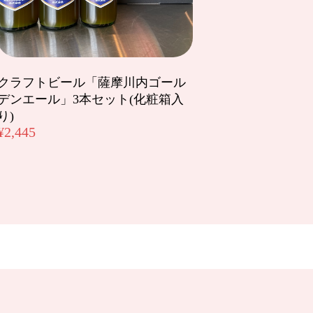
クラフトビール「薩摩川内ゴール
デンエール」3本セット(化粧箱入
変更も快くお受けくださり発送まで迅速に対
り)
す🍺ありがとうございました！！
¥2,445
す。 ありがとうございます😊